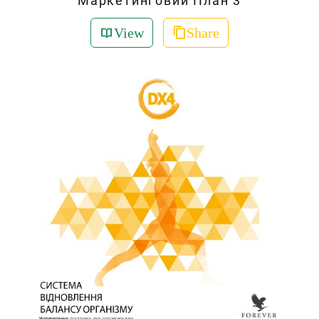
Маркетинговий План 3
View
Share