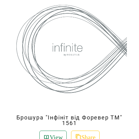
Брошура "Інфініт від Форевер ТМ"
1561
View
Share